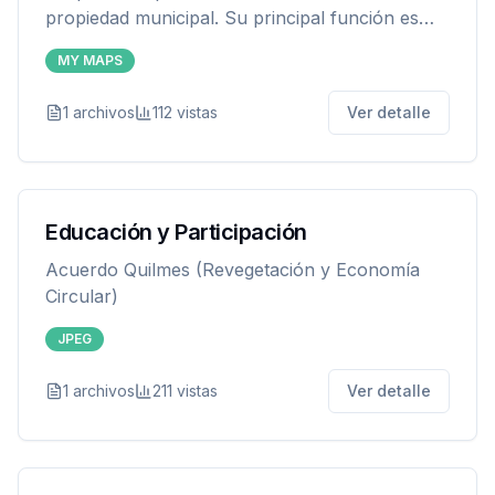
propiedad municipal. Su principal función es
ofrecer a los vecinos un lugar donde depositar
MY MAPS
los residuos reciclables que generen en sus
hogares. La municipalidad se encarga de
1
archivos
112
vistas
Ver detalle
transportar estos residuos hasta nuestro Punto
Verde para su reciclaje. Mapa de ubicación de
Puntos Verdes
Educación y Participación
Acuerdo Quilmes (Revegetación y Economía
Circular)
JPEG
1
archivos
211
vistas
Ver detalle