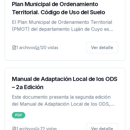
Plan Municipal de Ordenamiento
Territorial. Código de Uso del Suelo
El Plan Municipal de Ordenamiento Territorial
(PMOT) del departamento Luján de Cuyo es
una herramienta que permite optimizar la toma
de decisiones sobre el territorio departamental.
1
archivos
120
vistas
Ver detalle
Manual de Adaptación Local de los ODS
– 2a Edición
Este documento presenta la segunda edición
del Manual de Adaptación Local de los ODS,
que sintetiza el aprendizaje adquirido a lo largo
PDF
de los últimos años de implementación de la
Agenda 2030 en Argentina.
1
archivos
72
vistas
Ver detalle