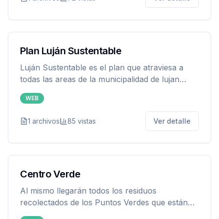
Plan Luján Sustentable
Luján Sustentable es el plan que atraviesa a
todas las areas de la municipalidad de lujan
considerando los tres ejes fundamentales de la
WEB
sustentabilidad: la ecologia, la economia y la
sociedad. El plan procura una administración
1
archivos
85
vistas
Ver detalle
eficiente y racional de todos los recursos, de
manera que sea posible mejorar el bienestar de
los lujaninos sin comprometer la calidad de vida
de las generaciones futuras. Luján Sustentable
es la base de las políticas públicas de la
Centro Verde
Municipalidad de Luján de Cuyo.
Al mismo llegarán todos los residuos
recolectados de los Puntos Verdes que están
ubicados estratégicamente en todo el municipio