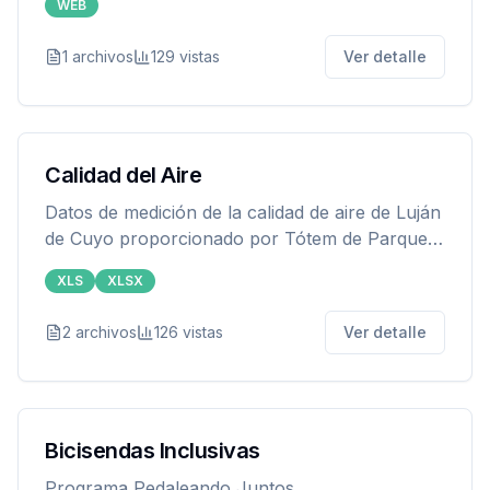
WEB
y de los grandes generadores, como empresas,
industrias y barrios privados.
1
archivos
129
vistas
Ver detalle
Calidad del Aire
Datos de medición de la calidad de aire de Luján
de Cuyo proporcionado por Tótem de Parque
Cívico
XLS
XLSX
2
archivos
126
vistas
Ver detalle
Bicisendas Inclusivas
Programa Pedaleando Juntos